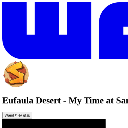
Eufaula Desert
-
My Time at Sa
Wand 다운로드