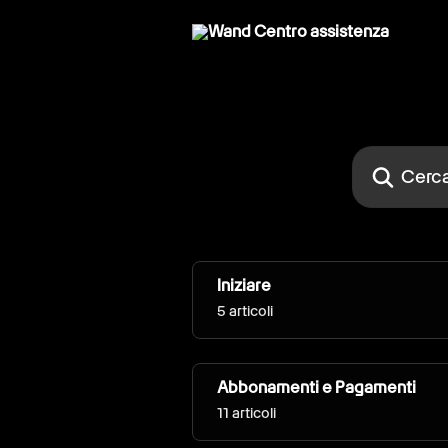
Vai al contenuto principale
Cerca articol
Iniziare
5 articoli
Abbonamenti e Pagamenti
11 articoli