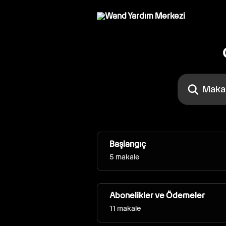
Ana içeriğe geç
Makale ara...
Başlangıç
5 makale
Abonelikler ve Ödemeler
11 makale