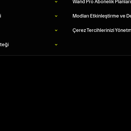
Wand Pro Abonelik Planları
i
Modları Etkinleştirme ve D
Çerez Tercihlerinizi Yönet
steği