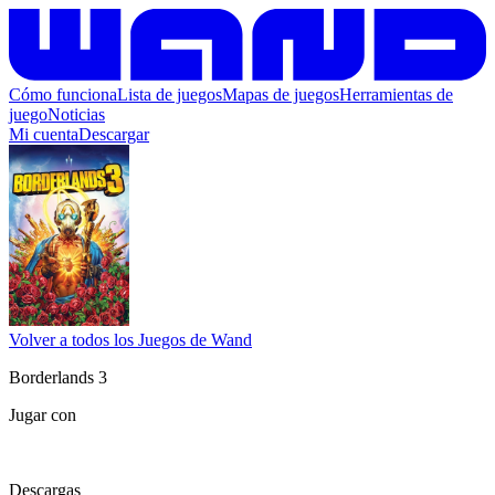
Cómo funciona
Lista de juegos
Mapas de juegos
Herramientas de
juego
Noticias
Mi cuenta
Descargar
Volver a todos los Juegos de Wand
Borderlands 3
Jugar con
Descargas