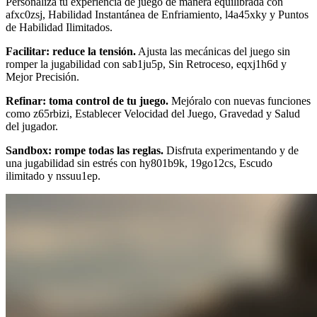
Personaliza tu experiencia de juego de manera equilibrada con
afxc0zsj, Habilidad Instantánea de Enfriamiento, l4a45xky y Puntos
de Habilidad Ilimitados.
Facilitar: reduce la tensión.
Ajusta las mecánicas del juego sin
romper la jugabilidad con sab1ju5p, Sin Retroceso, eqxj1h6d y
Mejor Precisión.
Refinar: toma control de tu juego.
Mejóralo con nuevas funciones
como z65rbizi, Establecer Velocidad del Juego, Gravedad y Salud
del jugador.
Sandbox: rompe todas las reglas.
Disfruta experimentando y de
una jugabilidad sin estrés con hy801b9k, 19go12cs, Escudo
ilimitado y nssuu1ep.