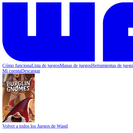
Cómo funciona
Lista de juegos
Mapas de juegos
Herramientas de jueg
Mi cuenta
Descargar
Volver a todos los Juegos de Wand