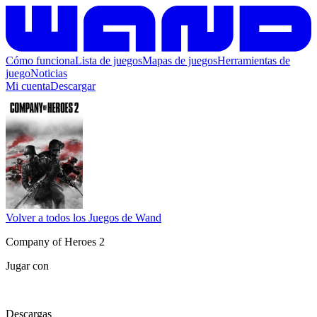
Cómo funciona
Lista de juegos
Mapas de juegos
Herramientas de
juego
Noticias
Mi cuenta
Descargar
Volver a todos los Juegos de Wand
Company of Heroes 2
Jugar con
Descargas