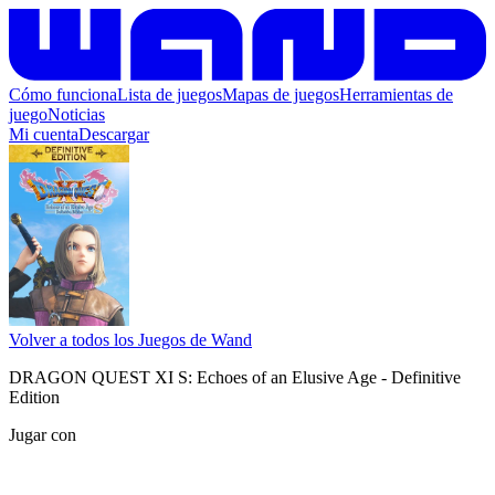
Cómo funciona
Lista de juegos
Mapas de juegos
Herramientas de
juego
Noticias
Mi cuenta
Descargar
Volver a todos los Juegos de Wand
DRAGON QUEST XI S: Echoes of an Elusive Age - Definitive
Edition
Jugar con