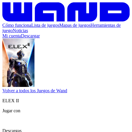
Cómo funciona
Lista de juegos
Mapas de juegos
Herramientas de
juego
Noticias
Mi cuenta
Descargar
Volver a todos los Juegos de Wand
ELEX II
Jugar con
Descargas