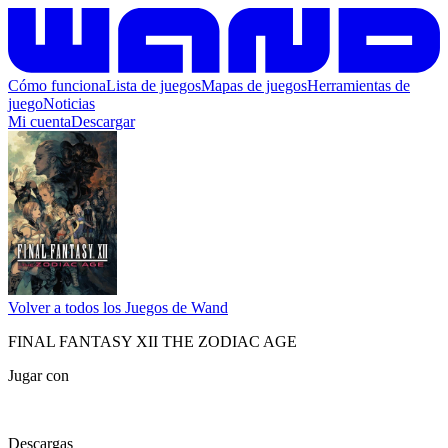
Cómo funciona
Lista de juegos
Mapas de juegos
Herramientas de
juego
Noticias
Mi cuenta
Descargar
Volver a todos los Juegos de Wand
FINAL FANTASY XII THE ZODIAC AGE
Jugar con
Descargas