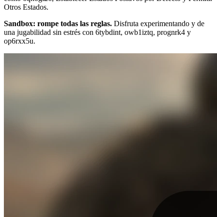
Otros Estados.
Sandbox: rompe todas las reglas.
Disfruta experimentando y de
una jugabilidad sin estrés con 6tybdint, owb1iztq, prognrk4 y
op6rxx5u.