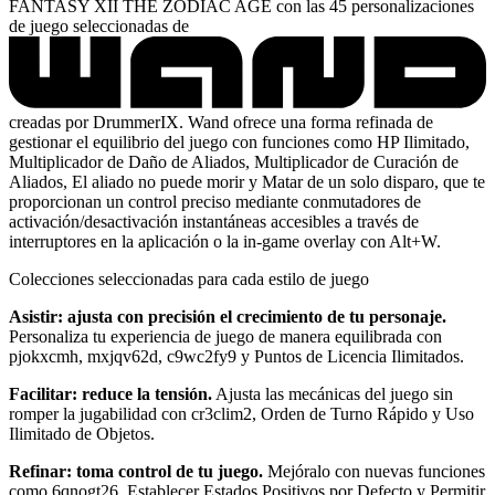
FANTASY XII THE ZODIAC AGE con las 45 personalizaciones
de juego seleccionadas de
creadas por DrummerIX. Wand ofrece una forma refinada de
gestionar el equilibrio del juego con funciones como HP Ilimitado,
Multiplicador de Daño de Aliados, Multiplicador de Curación de
Aliados, El aliado no puede morir y Matar de un solo disparo, que te
proporcionan un control preciso mediante conmutadores de
activación/desactivación instantáneas accesibles a través de
interruptores en la aplicación o la in-game overlay con Alt+W.
Colecciones seleccionadas para cada estilo de juego
Asistir: ajusta con precisión el crecimiento de tu personaje.
Personaliza tu experiencia de juego de manera equilibrada con
pjokxcmh, mxjqv62d, c9wc2fy9 y Puntos de Licencia Ilimitados.
Facilitar: reduce la tensión.
Ajusta las mecánicas del juego sin
romper la jugabilidad con cr3clim2, Orden de Turno Rápido y Uso
Ilimitado de Objetos.
Refinar: toma control de tu juego.
Mejóralo con nuevas funciones
como 6qnogt26, Establecer Estados Positivos por Defecto y Permitir