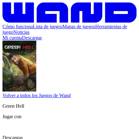
Cómo funciona
Lista de juegos
Mapas de juegos
Herramientas de
juego
Noticias
Mi cuenta
Descargar
Volver a todos los Juegos de Wand
Green Hell
Jugar con
Descargas