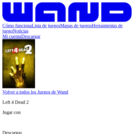
Cómo funciona
Lista de juegos
Mapas de juegos
Herramientas de
juego
Noticias
Mi cuenta
Descargar
Volver a todos los Juegos de Wand
Left 4 Dead 2
Jugar con
Descargas