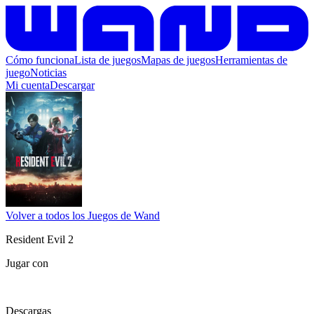
Cómo funciona
Lista de juegos
Mapas de juegos
Herramientas de
juego
Noticias
Mi cuenta
Descargar
Volver a todos los Juegos de Wand
Resident Evil 2
Jugar con
Descargas