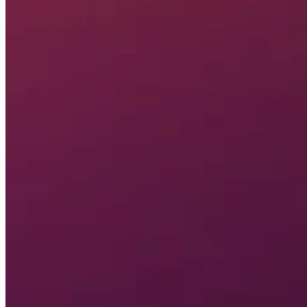

Lighthouse
0
/
3
Mapa interactivo de Flame Heaven Map for Like a Dragon: Pirate
Yakuza in Hawaii
¿Ya lo has tachado de tu lista? Ahora descubre todo lo que puedes
hacer con nuestros Mapas de juego interactivos. Filtra ubicaciones,
establece pines personalizados y mucho más. ¡Descarga Wand para
obtener funciones aún más increíbles como el Seguimiento de
ubicación en directo y el Teletransporte!