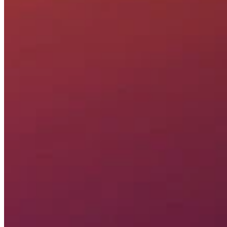
綾
Treasure Chest
0
/
6
Locations