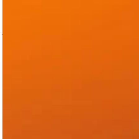
Cómo funciona
Lista de juegos
Mapas de juegos
Herramientas de
juego
Noticias
Mi cuenta
Descargar
← Volver a todos los mapas de Wand
Guía completa del mapa de Flame
Heaven Map for Like a Dragon: Pirate
Yakuza in Hawaii - Lista de verificación
100%
Encuentra todos los coleccionables y encuentros en Like a Dragon:
Pirate Yakuza in Hawaii con nuestra lista de verificación de mapa
interactivo para lograr el 100% de finalización en todas las regiones.
Guías
2