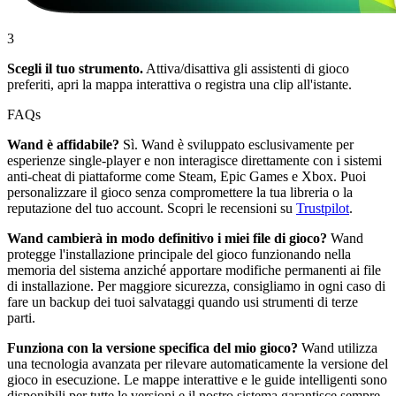
3
Scegli il tuo strumento.
Attiva/disattiva gli assistenti di gioco
preferiti, apri la mappa interattiva o registra una clip all'istante.
FAQs
Wand è affidabile?
Sì. Wand è sviluppato esclusivamente per
esperienze single-player e non interagisce direttamente con i sistemi
anti-cheat di piattaforme come Steam, Epic Games e Xbox. Puoi
personalizzare il gioco senza compromettere la tua libreria o la
reputazione del tuo account. Scopri le recensioni su
Trustpilot
.
Wand cambierà in modo definitivo i miei file di gioco?
Wand
protegge l'installazione principale del gioco funzionando nella
memoria del sistema anziché apportare modifiche permanenti ai file
di installazione. Per maggiore sicurezza, consigliamo in ogni caso di
fare un backup dei tuoi salvataggi quando usi strumenti di terze
parti.
Funziona con la versione specifica del mio gioco?
Wand utilizza
una tecnologia avanzata per rilevare automaticamente la versione del
gioco in esecuzione. Le mappe interattive e le guide intelligenti sono
disponibili per tutte le versioni e il nostro sistema garantisce sempre