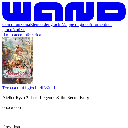
Come funziona
Elenco dei giochi
Mappe di gioco
Strumenti di
gioco
Notizie
Il mio account
Scarica
Torna a tutti i giochi di Wand
Atelier Ryza 2: Lost Legends & the Secret Fairy
Gioca con
Download