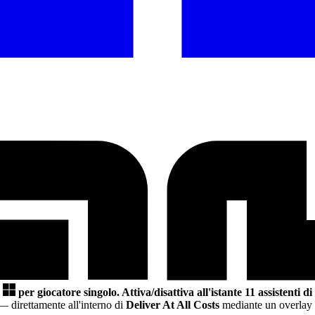
i
per giocatore singolo.
Attiva/disattiva all'istante 11 assistenti di
— direttamente all'interno di
Deliver At All Costs
mediante un overlay 