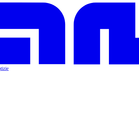
tizie