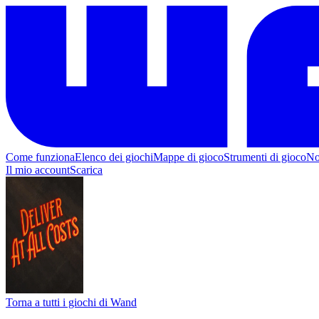
Come funziona
Elenco dei giochi
Mappe di gioco
Strumenti di gioco
No
Il mio account
Scarica
Torna a tutti i giochi di Wand