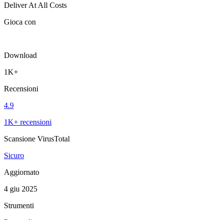
Deliver At All Costs
Gioca con
Download
1K+
Recensioni
4.9
1K+ recensioni
Scansione VirusTotal
Sicuro
Aggiornato
4 giu 2025
Strumenti