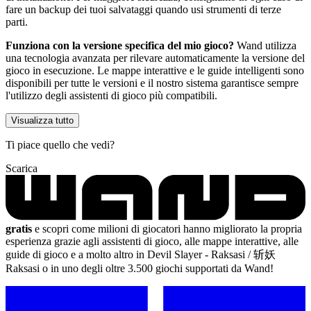
fare un backup dei tuoi salvataggi quando usi strumenti di terze
parti.
Funziona con la versione specifica del mio gioco?
Wand utilizza
una tecnologia avanzata per rilevare automaticamente la versione del
gioco in esecuzione. Le mappe interattive e le guide intelligenti sono
disponibili per tutte le versioni e il nostro sistema garantisce sempre
l'utilizzo degli assistenti di gioco più compatibili.
Visualizza tutto
Ti piace quello che vedi?
Scarica
gratis
e scopri come milioni di giocatori hanno migliorato la propria
esperienza grazie agli assistenti di gioco, alle mappe interattive, alle
guide di gioco e a molto altro in Devil Slayer - Raksasi / 斩妖
Raksasi o in uno degli oltre 3.500 giochi supportati da Wand!