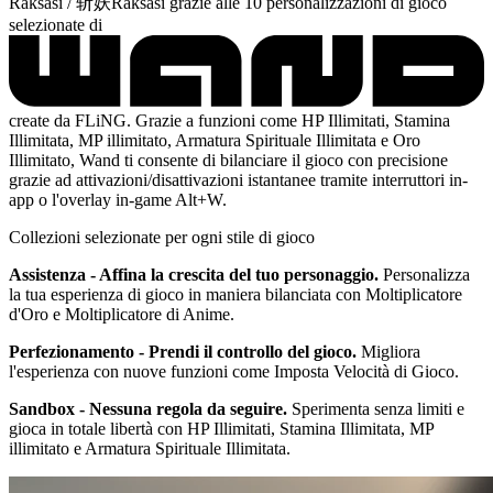
Raksasi / 斩妖Raksasi grazie alle 10 personalizzazioni di gioco
selezionate di
create da FLiNG. Grazie a funzioni come HP Illimitati, Stamina
Illimitata, MP illimitato, Armatura Spirituale Illimitata e Oro
Illimitato, Wand ti consente di bilanciare il gioco con precisione
grazie ad attivazioni/disattivazioni istantanee tramite interruttori in-
app o l'overlay in-game Alt+W.
Collezioni selezionate per ogni stile di gioco
Assistenza - Affina la crescita del tuo personaggio.
Personalizza
la tua esperienza di gioco in maniera bilanciata con Moltiplicatore
d'Oro e Moltiplicatore di Anime.
Perfezionamento - Prendi il controllo del gioco.
Migliora
l'esperienza con nuove funzioni come Imposta Velocità di Gioco.
Sandbox - Nessuna regola da seguire.
Sperimenta senza limiti e
gioca in totale libertà con HP Illimitati, Stamina Illimitata, MP
illimitato e Armatura Spirituale Illimitata.