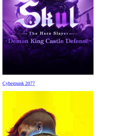
Cyberpunk 2077