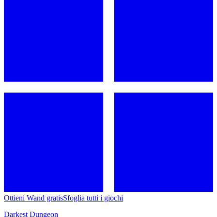
Ottieni Wand gratis
Sfoglia tutti i giochi
Darkest Dungeon