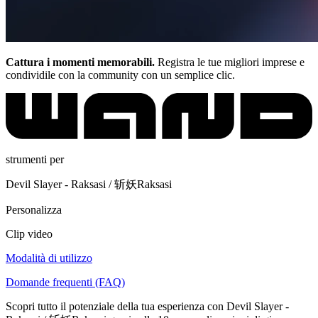
Cattura i momenti memorabili.
Registra le tue migliori imprese e
condividile con la community con un semplice clic.
strumenti per
Devil Slayer - Raksasi / 斩妖Raksasi
Personalizza
Clip video
Modalità di utilizzo
Domande frequenti (FAQ)
Scopri tutto il potenziale della tua esperienza con Devil Slayer -