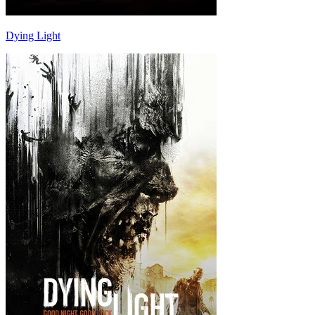
Dying Light