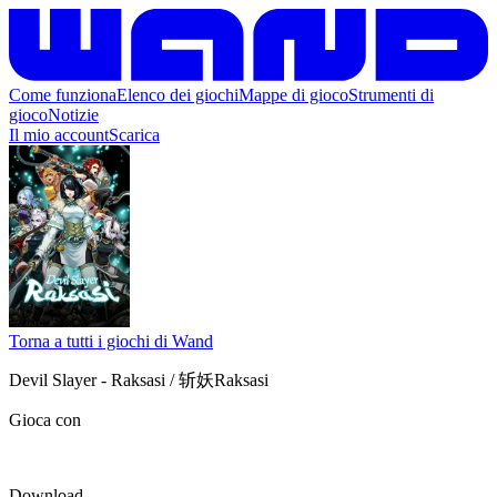
Come funziona
Elenco dei giochi
Mappe di gioco
Strumenti di
gioco
Notizie
Il mio account
Scarica
Torna a tutti i giochi di Wand
Devil Slayer - Raksasi / 斩妖Raksasi
Gioca con
Download