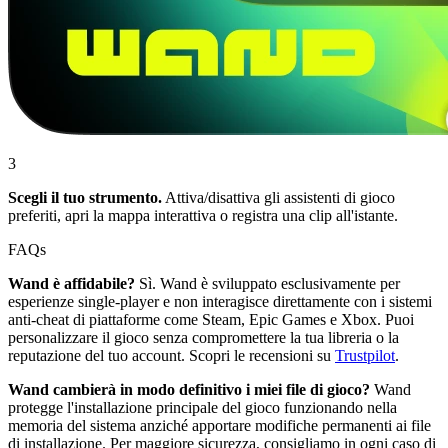
3
Scegli il tuo strumento.
Attiva/disattiva gli assistenti di gioco
preferiti, apri la mappa interattiva o registra una clip all'istante.
FAQs
Wand è affidabile?
Sì. Wand è sviluppato esclusivamente per
esperienze single-player e non interagisce direttamente con i sistemi
anti-cheat di piattaforme come Steam, Epic Games e Xbox. Puoi
personalizzare il gioco senza compromettere la tua libreria o la
reputazione del tuo account. Scopri le recensioni su
Trustpilot
.
Wand cambierà in modo definitivo i miei file di gioco?
Wand
protegge l'installazione principale del gioco funzionando nella
memoria del sistema anziché apportare modifiche permanenti ai file
di installazione. Per maggiore sicurezza, consigliamo in ogni caso di