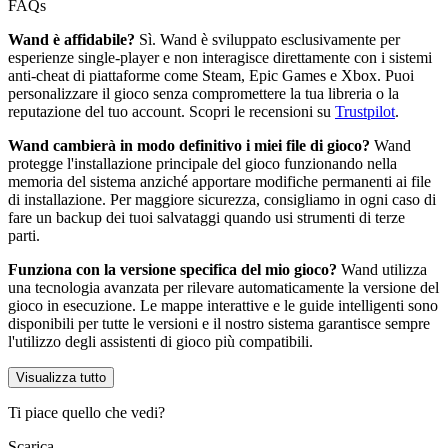
FAQs
Wand è affidabile?
Sì. Wand è sviluppato esclusivamente per
esperienze single-player e non interagisce direttamente con i sistemi
anti-cheat di piattaforme come Steam, Epic Games e Xbox. Puoi
personalizzare il gioco senza compromettere la tua libreria o la
reputazione del tuo account. Scopri le recensioni su
Trustpilot
.
Wand cambierà in modo definitivo i miei file di gioco?
Wand
protegge l'installazione principale del gioco funzionando nella
memoria del sistema anziché apportare modifiche permanenti ai file
di installazione. Per maggiore sicurezza, consigliamo in ogni caso di
fare un backup dei tuoi salvataggi quando usi strumenti di terze
parti.
Funziona con la versione specifica del mio gioco?
Wand utilizza
una tecnologia avanzata per rilevare automaticamente la versione del
gioco in esecuzione. Le mappe interattive e le guide intelligenti sono
disponibili per tutte le versioni e il nostro sistema garantisce sempre
l'utilizzo degli assistenti di gioco più compatibili.
Visualizza tutto
Ti piace quello che vedi?
Scarica