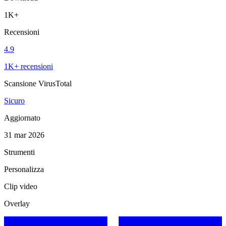
1K+
Recensioni
4.9
1K+ recensioni
Scansione VirusTotal
Sicuro
Aggiornato
31 mar 2026
Strumenti
Personalizza
Clip video
Overlay