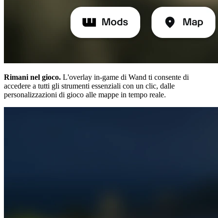
Rimani nel gioco.
L'overlay in-game di Wand ti consente di
accedere a tutti gli strumenti essenziali con un clic, dalle
personalizzazioni di gioco alle mappe in tempo reale.