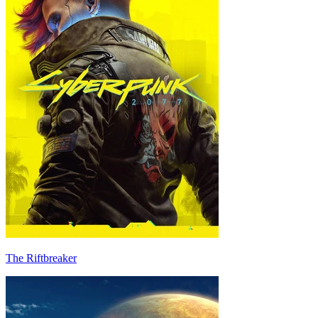
The Riftbreaker