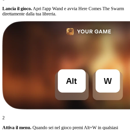
Lancia il gioco.
Apri l'app Wand e avvia Here Comes The Swarm
direttamente dalla tua libreria.
2
Attiva il menu.
Quando sei nel gioco premi Alt+W in qualsiasi