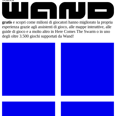
gratis
e scopri come milioni di giocatori hanno migliorato la propria
esperienza grazie agli assistenti di gioco, alle mappe interattive, alle
guide di gioco e a molto altro in Here Comes The Swarm o in uno
degli oltre 3.500 giochi supportati da Wand!