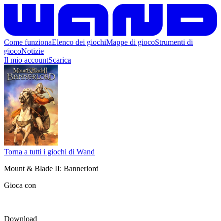
Come funziona
Elenco dei giochi
Mappe di gioco
Strumenti di
gioco
Notizie
Il mio account
Scarica
Torna a tutti i giochi di Wand
Mount & Blade II: Bannerlord
Gioca con
Download