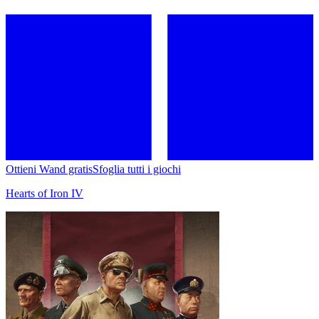
Ottieni Wand gratis
Sfoglia tutti i giochi
Hearts of Iron IV