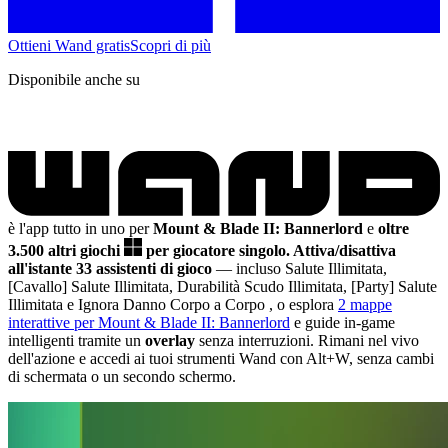
Ottieni Wand gratis
Scopri di più
Disponibile anche su
è l'app tutto in uno per
Mount & Blade II: Bannerlord
e
oltre
3.500 altri giochi
per giocatore singolo.
Attiva/disattiva
all'istante 33 assistenti di gioco
— incluso Salute Illimitata,
[Cavallo] Salute Illimitata, Durabilità Scudo Illimitata, [Party] Salute
Illimitata e Ignora Danno Corpo a Corpo
, o esplora
2 mappe
interattive per Mount & Blade II: Bannerlord
e guide in-game
intelligenti tramite un
overlay
senza interruzioni. Rimani nel vivo
dell'azione e accedi ai tuoi strumenti Wand con Alt+W, senza cambi
di schermata o un secondo schermo.