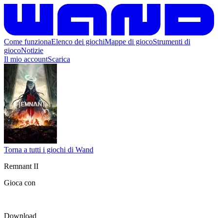
Come funziona
Elenco dei giochi
Mappe di gioco
Strumenti di
gioco
Notizie
Il mio account
Scarica
Torna a tutti i giochi di Wand
Remnant II
Gioca con
Download