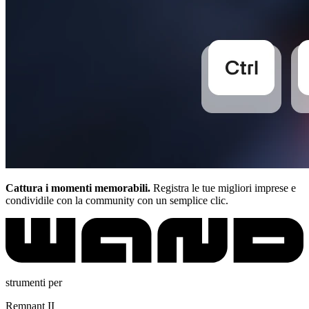
Cattura i momenti memorabili.
Registra le tue migliori imprese e
condividile con la community con un semplice clic.
strumenti per
Remnant II