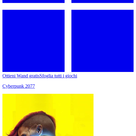
Ottieni Wand gratis
Sfoglia tutti i giochi
Cyberpunk 2077