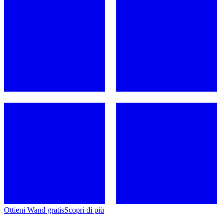
Ottieni Wand gratis
Scopri di più