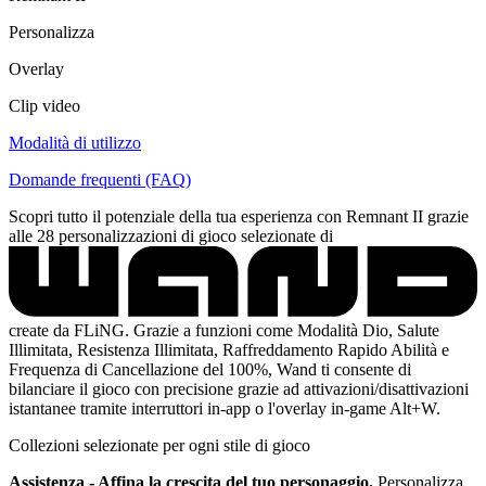
Personalizza
Overlay
Clip video
Modalità di utilizzo
Domande frequenti (FAQ)
Scopri tutto il potenziale della tua esperienza con Remnant II grazie
alle 28 personalizzazioni di gioco selezionate di
create da FLiNG. Grazie a funzioni come Modalità Dio, Salute
Illimitata, Resistenza Illimitata, Raffreddamento Rapido Abilità e
Frequenza di Cancellazione del 100%, Wand ti consente di
bilanciare il gioco con precisione grazie ad attivazioni/disattivazioni
istantanee tramite interruttori in-app o l'overlay in-game Alt+W.
Collezioni selezionate per ogni stile di gioco
Assistenza - Affina la crescita del tuo personaggio.
Personalizza