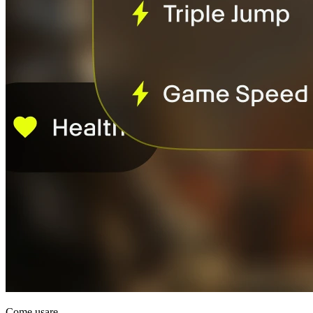
Come usare