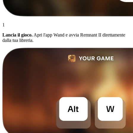
1
Lancia il gioco.
Apri l'app Wand e avvia Remnant II direttamente
dalla tua libreria.