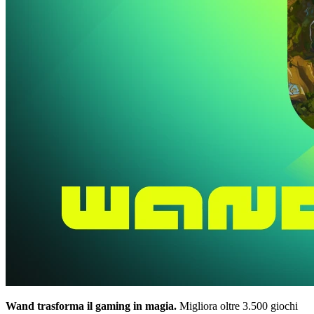
Wand trasforma il gaming in magia.
Migliora oltre 3.500 giochi