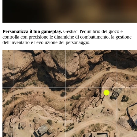
Personalizza il tuo gameplay.
Gestisci l'equilibrio del gioco e
controlla con precisione le dinamiche di combattimento, la gestione
dell'inventario e l'evoluzione del personaggio.