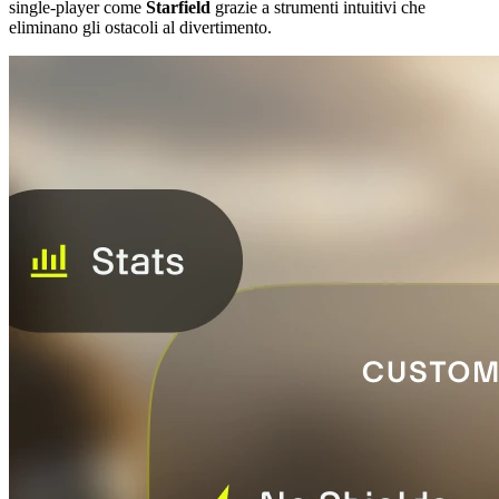
single-player come
Starfield
grazie a strumenti intuitivi che
eliminano gli ostacoli al divertimento.