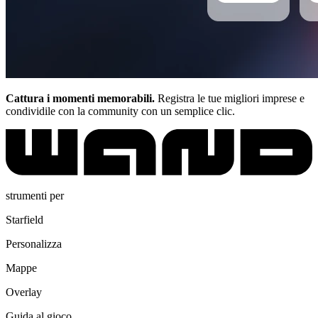
Cattura i momenti memorabili.
Registra le tue migliori imprese e
condividile con la community con un semplice clic.
strumenti per
Starfield
Personalizza
Mappe
Overlay
Guida al gioco