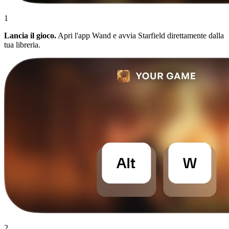
1
Lancia il gioco.
Apri l'app Wand e avvia Starfield direttamente dalla
tua libreria.
2