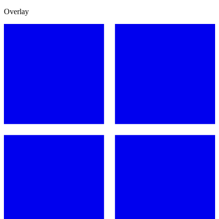
Overlay