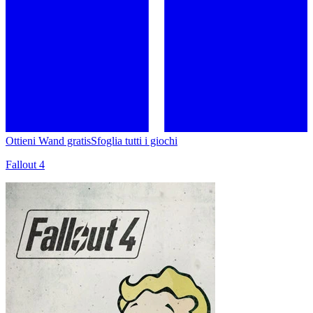
Ottieni Wand gratis
Sfoglia tutti i giochi
Fallout 4