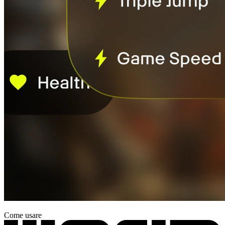
Come usare