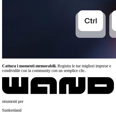
Cattura i momenti memorabili.
Registra le tue migliori imprese e
condividile con la community con un semplice clic.
strumenti per
Sunkenland