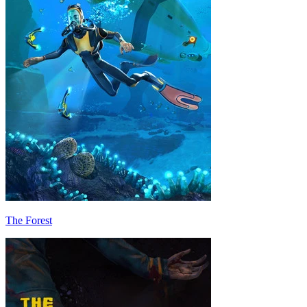
The Forest