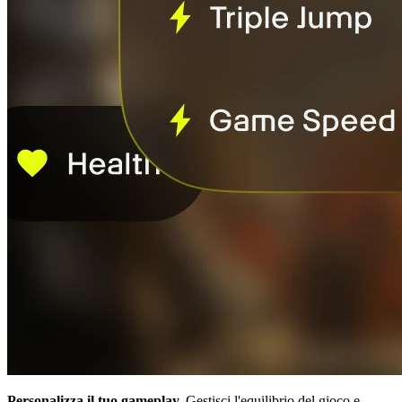
Personalizza il tuo gameplay.
Gestisci l'equilibrio del gioco e