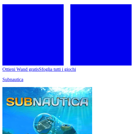
Ottieni Wand gratis
Sfoglia tutti i giochi
Subnautica