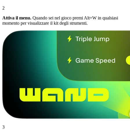
2
Attiva il menu.
Quando sei nel gioco premi Alt+W in qualsiasi
momento per visualizzare il kit degli strumenti.
3