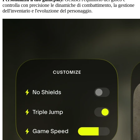
controlla con precisione le dinamiche di combattimento, la gestione
dell'inventario e l'evoluzione del personaggio.