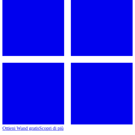
Ottieni Wand gratis
Scopri di più