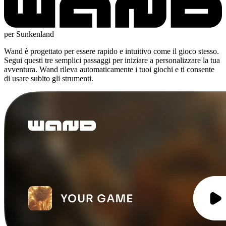
per Sunkenland
Wand è progettato per essere rapido e intuitivo come il gioco stesso.
Segui questi tre semplici passaggi per iniziare a personalizzare la tua
avventura. Wand rileva automaticamente i tuoi giochi e ti consente
di usare subito gli strumenti.