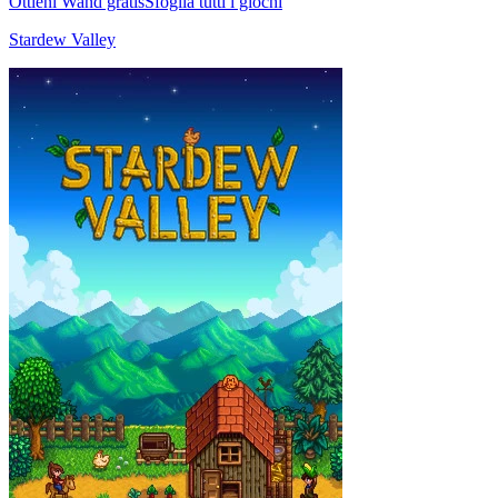
Ottieni Wand gratis
Sfoglia tutti i giochi
Stardew Valley