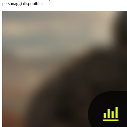
personaggi disponibili.