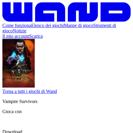
Come funziona
Elenco dei giochi
Mappe di gioco
Strumenti di
gioco
Notizie
Il mio account
Scarica
Torna a tutti i giochi di Wand
Vampire Survivors
Gioca con
Download