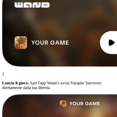
1
Lancia il gioco.
Apri l'app Wand e avvia Vampire Survivors
direttamente dalla tua libreria.