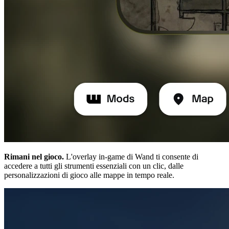
Rimani nel gioco.
L'overlay in-game di Wand ti consente di
accedere a tutti gli strumenti essenziali con un clic, dalle
personalizzazioni di gioco alle mappe in tempo reale.