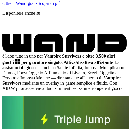
Ottieni Wand gratis
Scopri di più
Disponibile anche su
è l'app tutto in uno per
Vampire Survivors
e
oltre 3.500 altri
giochi
per giocatore singolo.
Attiva/disattiva all'istante 15
assistenti di gioco
— incluso Salute Infinita, Imposta Moltiplicatore
Danno, Forza Oggetto All'aumento di Livello, Scegli Oggetto da
Forzare e Imposta Monete
— direttamente all'interno di
Vampire
Survivors
mediante un overlay in-game semplice e fluido. Con
Alt+W puoi accedere ai tuoi strumenti senza interrompere il gioco.