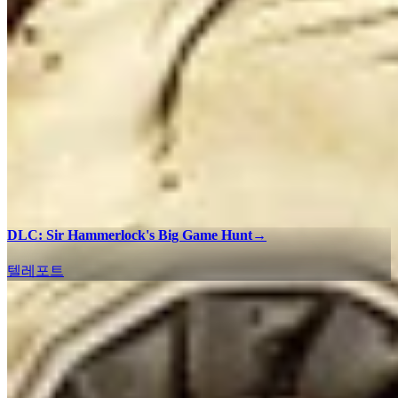
DLC: Sir Hammerlock's Big Game Hunt
→
텔레포트