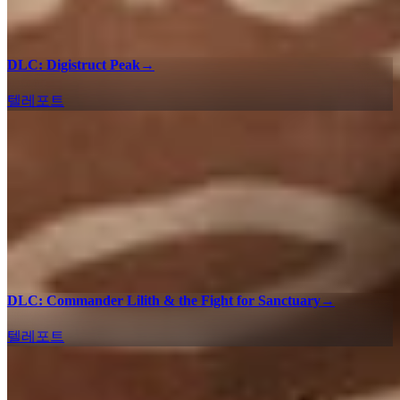
DLC: Digistruct Peak
→
텔레포트
DLC: Commander Lilith & the Fight for Sanctuary
→
텔레포트
100% 체크리스트