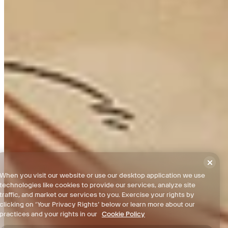
DLC: Digistruct Peak - 100% 체크리스트
DLC: Commander Lilith & the Fight for Sanctuary - 100% 체크리
스트
이용약관
개인정보처리방침
When you visit our website or use our desktop application we use
technologies like cookies to provide our services, analyze site
지원
traffic, and market our services to you. Exercise your rights by
clicking on ‘Your Privacy Rights’ below or learn more about our
소식
practices and your rights in our
Cookie Policy