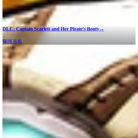
DLC: Captain Scarlett and Her Pirate's Booty
→
텔레포트