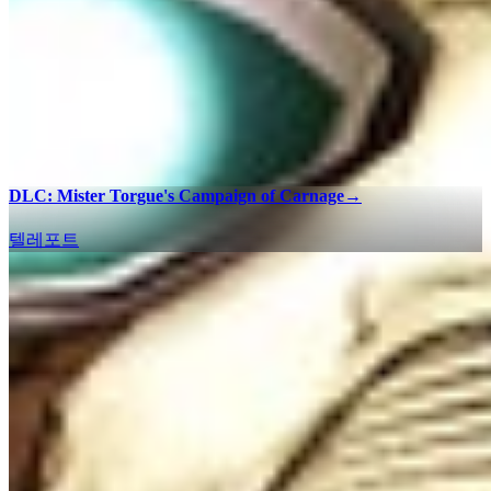
DLC: Mister Torgue's Campaign of Carnage
→
텔레포트