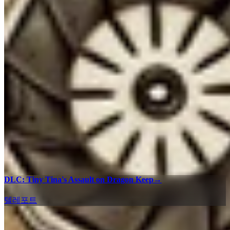
DLC: Tiny Tina's Assault on Dragon Keep
→
텔레포트