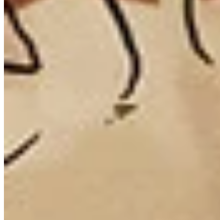
DLC: Mister Torgue's Campaign of Carnage - 100% 체크리스트
DLC: Sir Hammerlock's Big Game Hunt - 100% 체크리스트
DLC: Tiny Tina's Assault on Dragon Keep - 100% 체크리스트
DLC: Headhunter Packs 1-5 - 100% 체크리스트