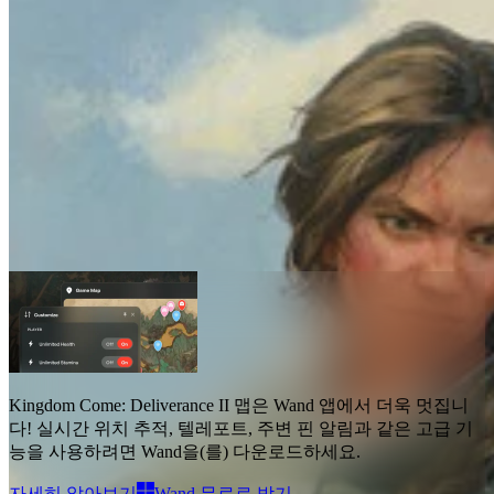
Kingdom Come: Deliverance II 맵
맵
2
고급 기능
텔레포트
라이브 위치
Kingdom Come: Deliverance II 맵
은 Wand 앱에서 더욱 멋집니
다!
실시간 위치 추적, 텔레포트, 주변 핀 알림과 같은 고급 기
능
을 사용하려면 Wand을(를) 다운로드하세요.
자세히 알아보기
Wand 무료로 받기