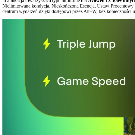
to aplikacja towarzysząca typu all-in-one dla
Avowed
i
3 500+ innyc
Nielimitowana kondycja, Nieskończona Esencja, Ustaw Procentowy 
centrum wydarzeń dzięki dostępowi przez Alt+W, bez konieczności 