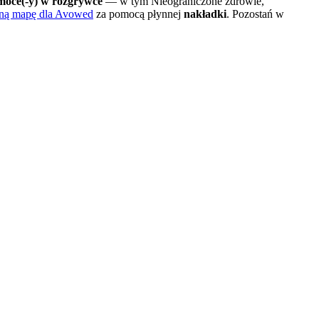
moce(-y) w rozgrywce
— w tym Nieograniczone zdrowie,
wną mapę dla Avowed
za pomocą płynnej
nakładki
. Pozostań w