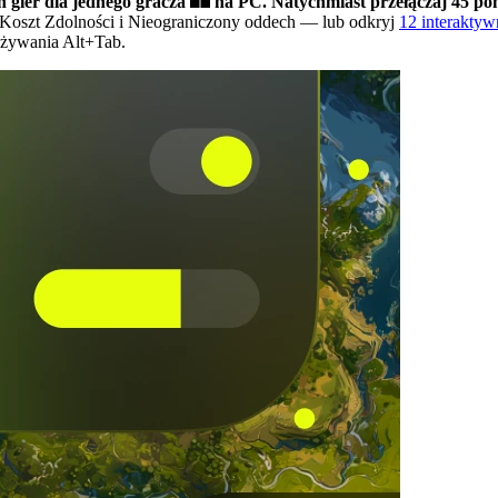
h gier dla jednego gracza
na PC.
Natychmiast przełączaj 45 po
Koszt Zdolności i Nieograniczony oddech
— lub odkryj
12 interakty
używania Alt+Tab.