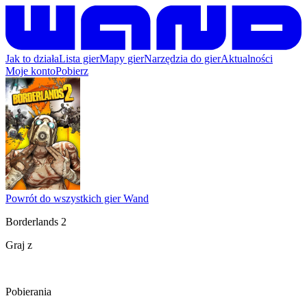
Jak to działa
Lista gier
Mapy gier
Narzędzia do gier
Aktualności
Moje konto
Pobierz
Powrót do wszystkich gier Wand
Borderlands 2
Graj z
Pobierania