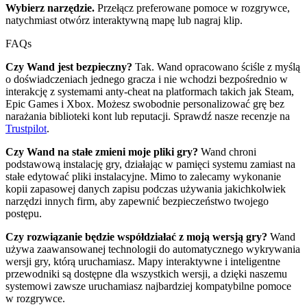
Wybierz narzędzie.
Przełącz preferowane pomoce w rozgrywce,
natychmiast otwórz interaktywną mapę lub nagraj klip.
FAQs
Czy Wand jest bezpieczny?
Tak. Wand opracowano ściśle z myślą
o doświadczeniach jednego gracza i nie wchodzi bezpośrednio w
interakcję z systemami anty-cheat na platformach takich jak Steam,
Epic Games i Xbox. Możesz swobodnie personalizować grę bez
narażania biblioteki kont lub reputacji. Sprawdź nasze recenzje na
Trustpilot
.
Czy Wand na stałe zmieni moje pliki gry?
Wand chroni
podstawową instalację gry, działając w pamięci systemu zamiast na
stałe edytować pliki instalacyjne. Mimo to zalecamy wykonanie
kopii zapasowej danych zapisu podczas używania jakichkolwiek
narzędzi innych firm, aby zapewnić bezpieczeństwo twojego
postępu.
Czy rozwiązanie będzie współdziałać z moją wersją gry?
Wand
używa zaawansowanej technologii do automatycznego wykrywania
wersji gry, którą uruchamiasz. Mapy interaktywne i inteligentne
przewodniki są dostępne dla wszystkich wersji, a dzięki naszemu
systemowi zawsze uruchamiasz najbardziej kompatybilne pomoce
w rozgrywce.