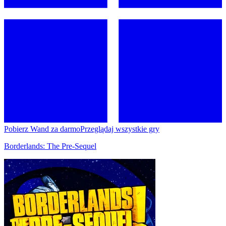
Pobierz Wand za darmo
Przeglądaj wszystkie gry
Borderlands: The Pre-Sequel