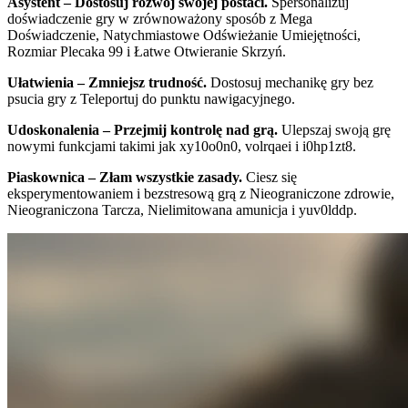
Asystent – Dostosuj rozwój swojej postaci.
Spersonalizuj
doświadczenie gry w zrównoważony sposób z Mega
Doświadczenie, Natychmiastowe Odświeżanie Umiejętności,
Rozmiar Plecaka 99 i Łatwe Otwieranie Skrzyń.
Ułatwienia – Zmniejsz trudność.
Dostosuj mechanikę gry bez
psucia gry z Teleportuj do punktu nawigacyjnego.
Udoskonalenia – Przejmij kontrolę nad grą.
Ulepszaj swoją grę
nowymi funkcjami takimi jak xy10o0n0, volrqaei i i0hp1zt8.
Piaskownica – Złam wszystkie zasady.
Ciesz się
eksperymentowaniem i bezstresową grą z Nieograniczone zdrowie,
Nieograniczona Tarcza, Nielimitowana amunicja i yuv0lddp.