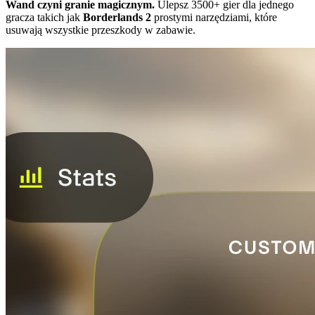
Wand czyni granie magicznym.
Ulepsz 3500+ gier dla jednego
gracza takich jak
Borderlands 2
prostymi narzędziami, które
usuwają wszystkie przeszkody w zabawie.