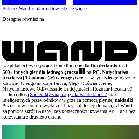
Pobierz Wand za darmo
Dowiedz się więcej
Dostępne również na
to aplikacja towarzysząca typu all-in-one dla
Borderlands 2
i
3
500+ innych gier dla jednego gracza
na PC.
Natychmiast
przełączaj 13 pomoce(-y) w rozgrywce
— w tym Nieograniczone
zdrowie, Nieograniczona Tarcza, Mega Doświadczenie,
Natychmiastowe Odświeżanie Umiejętności i Rozmiar Plecaka 99
— lub odkryj
8 interaktywną mapę dla Borderlands 2
oraz
inteligentnych przewodników w grze za pomocą płynnej
nakładki
.
Pozostań w centrum wydarzeń i uzyskaj dostęp do narzędzi Wand
za pomocą skrótu Alt+W, bez konieczności używania Alt+Tab i bez
korzystania z drugiego ekranu.