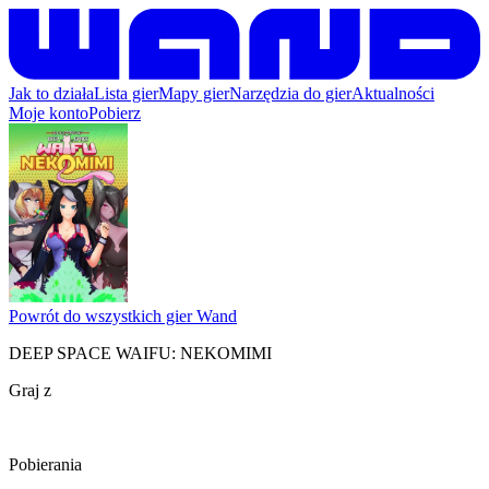
Jak to działa
Lista gier
Mapy gier
Narzędzia do gier
Aktualności
Moje konto
Pobierz
Powrót do wszystkich gier Wand
DEEP SPACE WAIFU: NEKOMIMI
Graj z
Pobierania