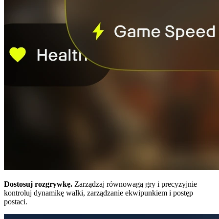
Dostosuj rozgrywkę.
Zarządzaj równowagą gry i precyzyjnie
kontroluj dynamikę walki, zarządzanie ekwipunkiem i postęp
postaci.