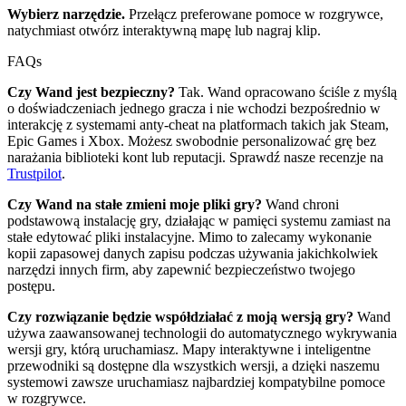
Wybierz narzędzie.
Przełącz preferowane pomoce w rozgrywce,
natychmiast otwórz interaktywną mapę lub nagraj klip.
FAQs
Czy Wand jest bezpieczny?
Tak. Wand opracowano ściśle z myślą
o doświadczeniach jednego gracza i nie wchodzi bezpośrednio w
interakcję z systemami anty-cheat na platformach takich jak Steam,
Epic Games i Xbox. Możesz swobodnie personalizować grę bez
narażania biblioteki kont lub reputacji. Sprawdź nasze recenzje na
Trustpilot
.
Czy Wand na stałe zmieni moje pliki gry?
Wand chroni
podstawową instalację gry, działając w pamięci systemu zamiast na
stałe edytować pliki instalacyjne. Mimo to zalecamy wykonanie
kopii zapasowej danych zapisu podczas używania jakichkolwiek
narzędzi innych firm, aby zapewnić bezpieczeństwo twojego
postępu.
Czy rozwiązanie będzie współdziałać z moją wersją gry?
Wand
używa zaawansowanej technologii do automatycznego wykrywania
wersji gry, którą uruchamiasz. Mapy interaktywne i inteligentne
przewodniki są dostępne dla wszystkich wersji, a dzięki naszemu
systemowi zawsze uruchamiasz najbardziej kompatybilne pomoce
w rozgrywce.