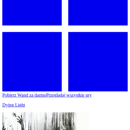
Pobierz Wand za darmo
Przeglądaj wszystkie gry
Dying Light