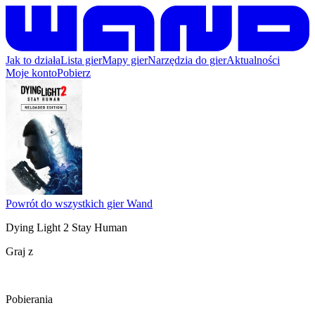
Jak to działa
Lista gier
Mapy gier
Narzędzia do gier
Aktualności
Moje konto
Pobierz
Powrót do wszystkich gier Wand
Dying Light 2 Stay Human
Graj z
Pobierania