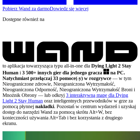
Pobierz Wand za darmo
Dowiedz się więcej
Dostępne również na
to aplikacja towarzysząca typu all-in-one dla
Dying Light 2 Stay
Human
i
3 500+ innych gier dla jednego gracza
na PC.
Natychmiast przełączaj 33 pomoce(-y) w rozgrywce
— w tym
Nieograniczone zdrowie, Nieograniczona Wytrzymałość,
Nieograniczona Odporność, Nieograniczona Wytrzymałość Broni i
Mnożnik Obrony
— lub odkryj
3 interaktywną mapę dla Dying
Light 2 Stay Human
oraz inteligentnych przewodników w grze za
pomocą płynnej
nakładki
. Pozostań w centrum wydarzeń i uzyskaj
dostęp do narzędzi Wand za pomocą skrótu Alt+W, bez
konieczności używania Alt+Tab i bez korzystania z drugiego
ekranu.