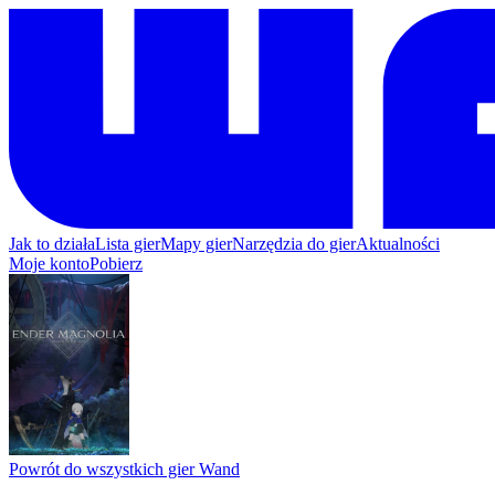
Jak to działa
Lista gier
Mapy gier
Narzędzia do gier
Aktualności
Moje konto
Pobierz
Powrót do wszystkich gier Wand