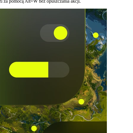
zi za pomocą Alt+W bez opuszczania akcji.