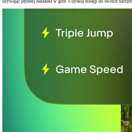
używając płynnej nakładki w grze. Uzyskuj dostęp do swoich narzęd