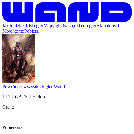
Jak to działa
Lista gier
Mapy gier
Narzędzia do gier
Aktualności
Moje konto
Pobierz
Powrót do wszystkich gier Wand
HELLGATE: London
Graj z
Pobierania