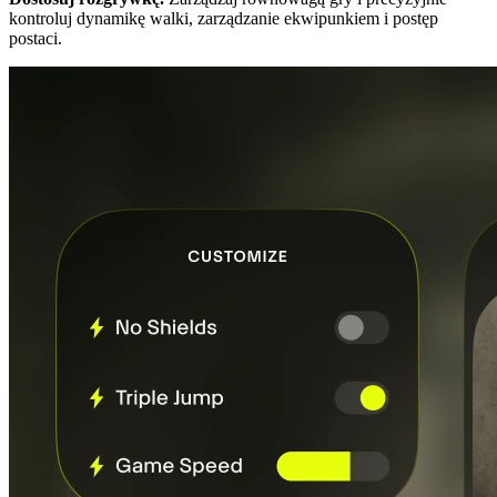
kontroluj dynamikę walki, zarządzanie ekwipunkiem i postęp
postaci.