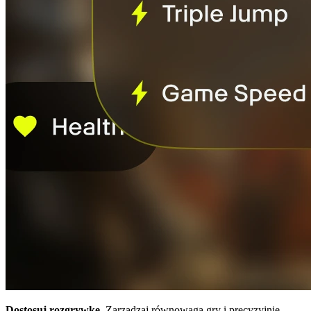
Dostosuj rozgrywkę.
Zarządzaj równowagą gry i precyzyjnie