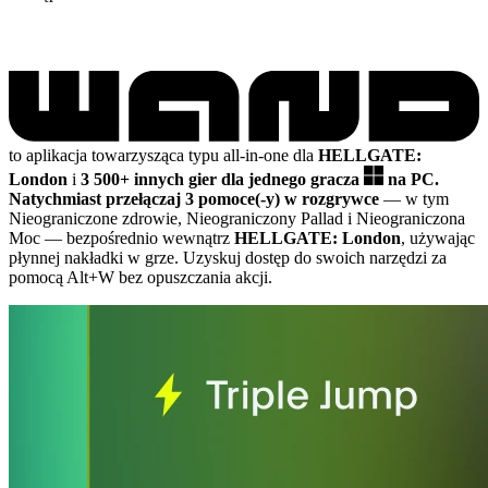
to aplikacja towarzysząca typu all-in-one dla
HELLGATE:
London
i
3 500+ innych gier dla jednego gracza
na PC.
Natychmiast przełączaj 3 pomoce(-y) w rozgrywce
— w tym
Nieograniczone zdrowie, Nieograniczony Pallad i Nieograniczona
Moc
— bezpośrednio wewnątrz
HELLGATE: London
, używając
płynnej nakładki w grze. Uzyskuj dostęp do swoich narzędzi za
pomocą Alt+W bez opuszczania akcji.