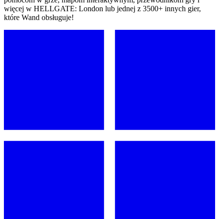
więcej w HELLGATE: London lub jednej z 3500+ innych gier,
które Wand obsługuje!