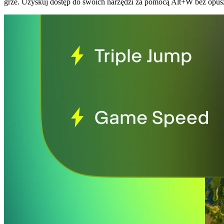
grze. Uzyskuj dostęp do swoich narzędzi za pomocą Alt+W bez opusz