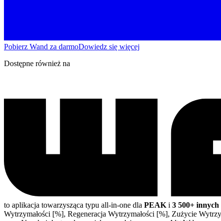
Pobierz Wand za darmo
Dowiedz się więcej
Dostępne również na
to aplikacja towarzysząca typu all-in-one dla
PEAK
i
3 500+ innych 
Wytrzymałości [%], Regeneracja Wytrzymałości [%], Zużycie Wytrz