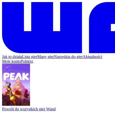
Jak to działa
Lista gier
Mapy gier
Narzędzia do gier
Aktualności
Moje konto
Pobierz
Powrót do wszystkich gier Wand