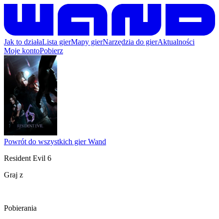
Jak to działa
Lista gier
Mapy gier
Narzędzia do gier
Aktualności
Moje konto
Pobierz
Powrót do wszystkich gier Wand
Resident Evil 6
Graj z
Pobierania