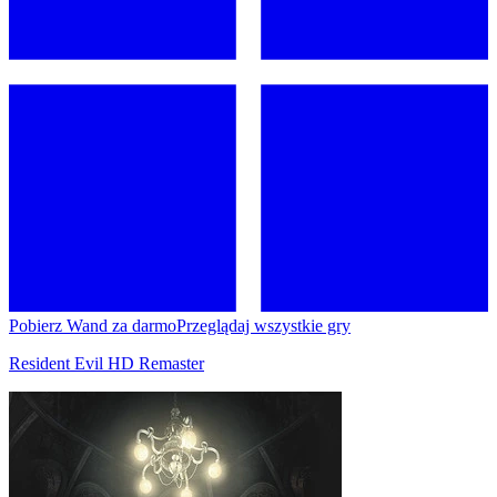
Pobierz Wand za darmo
Przeglądaj wszystkie gry
Resident Evil HD Remaster