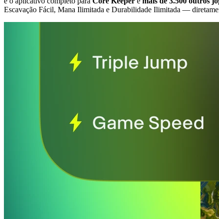
é o aplicativo completo para
Core Keeper
e
mais de 3.500 outros j
Escavação Fácil, Mana Ilimitada e Durabilidade Ilimitada
— diretame