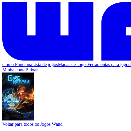
Como Funciona
Lista de jogos
Mapas de Jogos
Ferramentas para jogos
Minha conta
Baixar
Voltar para todos os Jogos Wand