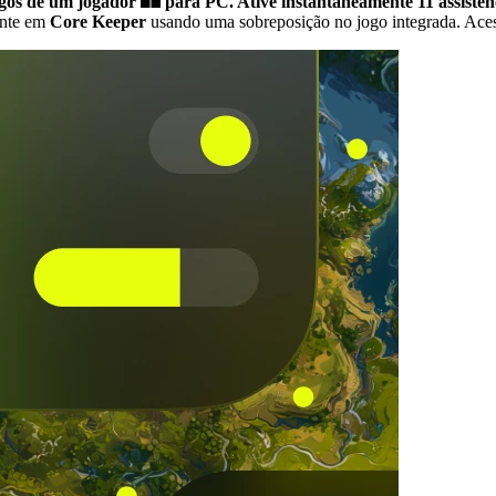
ogos de um jogador
para PC.
Ative instantaneamente 11 assistên
nte em
Core Keeper
usando uma sobreposição no jogo integrada. Aces