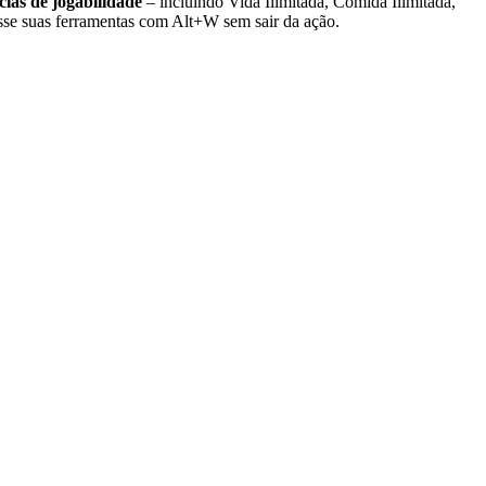
cias de jogabilidade
– incluindo Vida Ilimitada, Comida Ilimitada,
se suas ferramentas com Alt+W sem sair da ação.