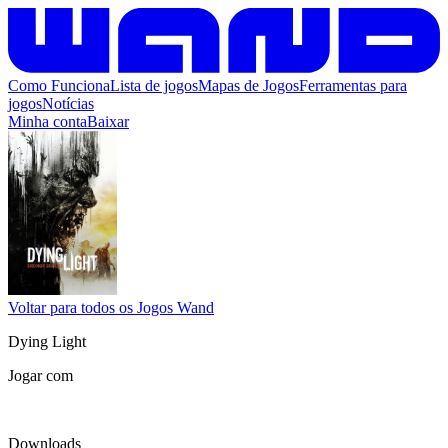
Como Funciona
Lista de jogos
Mapas de Jogos
Ferramentas para
jogos
Notícias
Minha conta
Baixar
Voltar para todos os Jogos Wand
Dying Light
Jogar com
Downloads