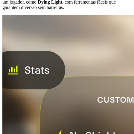
um jogador, como
Dying Light
, com ferramentas fáceis que
garantem diversão sem barreiras.