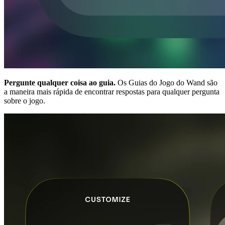
Pergunte qualquer coisa ao guia.
Os Guias do Jogo do Wand são
a maneira mais rápida de encontrar respostas para qualquer pergunta
sobre o jogo.