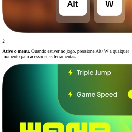
2
Ative o menu.
Quando estiver no jogo, pressione Alt+W a qualquer
momento para acessar suas ferramentas.