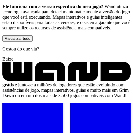
Ele funciona com a versão específica do meu jogo?
Wand utiliza
tecnologia avançada para detectar automaticamente a versão do jogo
que você está executando. Mapas interativos e guias inteligentes
estão disponíveis para todas as versões, e o sistema garante que você
sempre utilize os recursos de assistência mais compatíveis.
Visualizar tudo
Gostou do que viu?
Baixe
grátis
e junte-se a milhões de jogadores que estão evoluindo com
assistências de jogo, mapas interativos, guias e muito mais em Grim
Dawn ou em um dos mais de 3.500 jogos compatíveis com Wand!