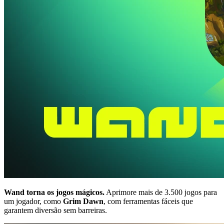
Wand torna os jogos mágicos.
Aprimore mais de 3.500 jogos para
um jogador, como
Grim Dawn
, com ferramentas fáceis que
garantem diversão sem barreiras.