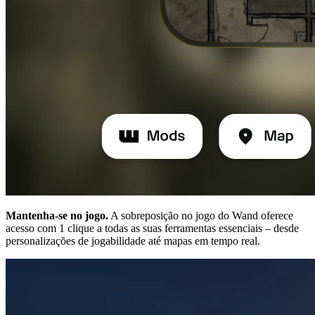
Mantenha-se no jogo.
A sobreposição no jogo do Wand oferece
acesso com 1 clique a todas as suas ferramentas essenciais – desde
personalizações de jogabilidade até mapas em tempo real.