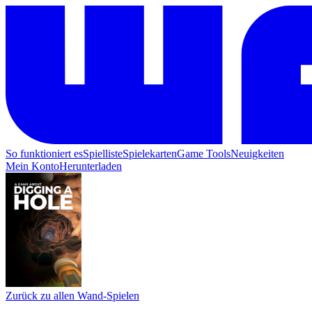
So funktioniert es
Spielliste
Spielekarten
Game Tools
Neuigkeiten
Mein Konto
Herunterladen
Zurück zu allen Wand-Spielen