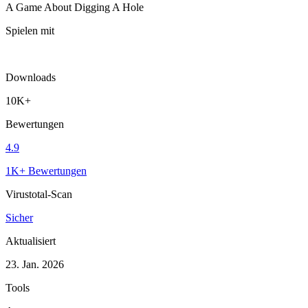
A Game About Digging A Hole
Spielen mit
Downloads
10K+
Bewertungen
4.9
1K+ Bewertungen
Virustotal-Scan
Sicher
Aktualisiert
23. Jan. 2026
Tools