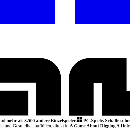
und
mehr als 3.500 andere Einzelspieler-
PC-Spiele.
Schalte sofo
ie und Gesundheit auffüllen,
direkt in
A Game About Digging A Hole