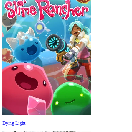
Dying Light