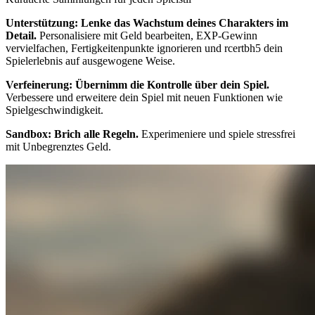
Unterstützung: Lenke das Wachstum deines Charakters im
Detail.
Personalisiere mit Geld bearbeiten, EXP-Gewinn
vervielfachen, Fertigkeitenpunkte ignorieren und rcertbh5 dein
Spielerlebnis auf ausgewogene Weise.
Verfeinerung: Übernimm die Kontrolle über dein Spiel.
Verbessere und erweitere dein Spiel mit neuen Funktionen wie
Spielgeschwindigkeit.
Sandbox: Brich alle Regeln.
Experimeniere und spiele stressfrei
mit Unbegrenztes Geld.