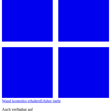
Wand kostenlos erhalten
Erfahre mehr
Auch verfügbar auf