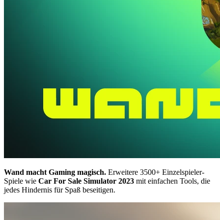
Wand macht Gaming magisch.
Erweitere 3500+ Einzelspieler-
Spiele wie
Car For Sale Simulator 2023
mit einfachen Tools, die
jedes Hindernis für Spaß beseitigen.