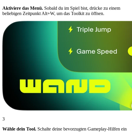
Aktiviere das Menü.
Sobald du im Spiel bist, drücke zu einem
beliebigen Zeitpunkt Alt+W, um das Toolkit zu öffnen.
3
Wähle dein Tool.
Schalte deine bevorzugten Gameplay-Hilfen ein