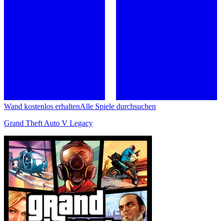
Wand kostenlos erhalten
Alle Spiele durchsuchen
Grand Theft Auto V Legacy