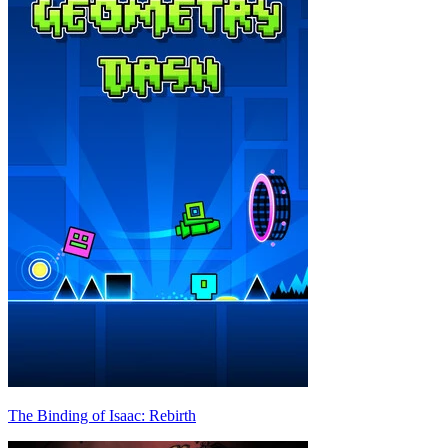
The Binding of Isaac: Rebirth