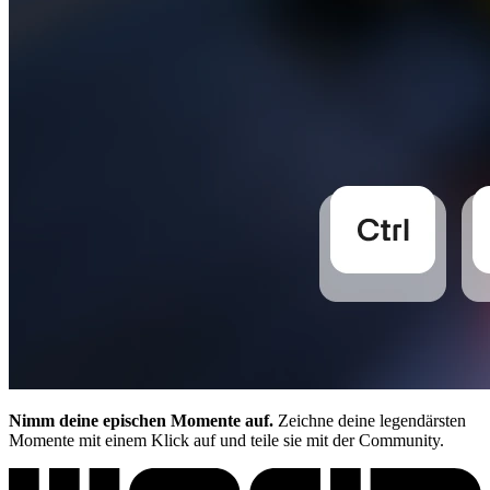
Nimm deine epischen Momente auf.
Zeichne deine legendärsten
Momente mit einem Klick auf und teile sie mit der Community.