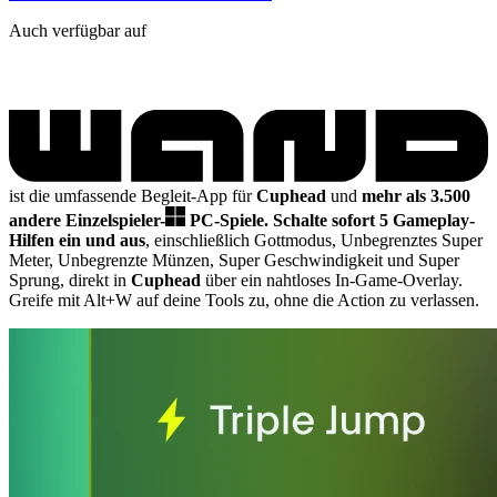
Auch verfügbar auf
ist die umfassende Begleit-App für
Cuphead
und
mehr als 3.500
andere Einzelspieler-
PC-Spiele.
Schalte sofort 5 Gameplay-
Hilfen ein und aus
, einschließlich Gottmodus, Unbegrenztes Super
Meter, Unbegrenzte Münzen, Super Geschwindigkeit und Super
Sprung,
direkt in
Cuphead
über ein nahtloses In-Game-Overlay.
Greife mit Alt+W auf deine Tools zu, ohne die Action zu verlassen.