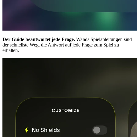
Der Guide beantwortet jede Frage.
Wands Spielanleitungen sind
der schnellste Weg, die Antwort auf jede Frage zum Spiel zu
erhalten.