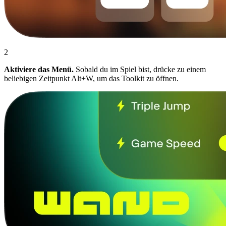
2
Aktiviere das Menü.
Sobald du im Spiel bist, drücke zu einem
beliebigen Zeitpunkt Alt+W, um das Toolkit zu öffnen.