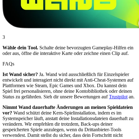
3
Wähle dein Tool.
Schalte deine bevorzugten Gameplay-Hilfen ein
oder aus, öffne die interaktive Karte oder zeichne einen Clip auf.
FAQs
Ist Wand sicher?
Ja. Wand wird ausschließlich für Einzelspieler
entwickelt und interagiert nicht direkt mit Anti-Cheat-Systemen auf
Plattformen wie Steam, Epic Games und Xbox. Du kannst dein
Spiel frei personalisieren, ohne deine Kontobibliothek oder deinen
Status zu gefährden. Sieh dir unsere Bewertungen auf
Trustpilot
an.
Nimmt Wand dauerhafte Änderungen an meinen Spieldateien
vor?
Wand schützt deine Kern-Spielinstallation, indem es im
Systemspeicher läuft, anstatt deine Installationsdateien dauerhaft zu
verändern. Wir empfehlen dir trotzdem, Back-ups deiner
gespeicherten Spiele anzulegen, wenn du Drittanbieter-Tools
verwendest. Damit stellst du sicher, dass dein Fortschritt nicht