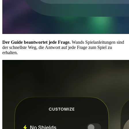
Der Guide beantwortet jede Frage.
Wands Spielanleitungen sind
der schnellste Weg, die Antwort auf jede Frage zum Spiel zu
erhalten.