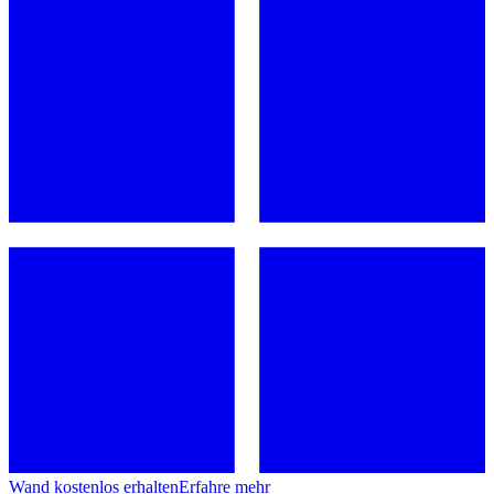
Wand kostenlos erhalten
Erfahre mehr