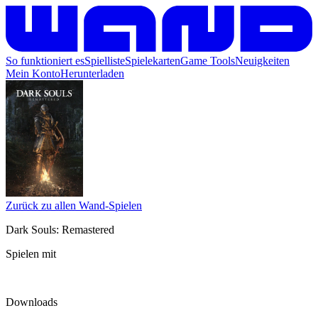
So funktioniert es
Spielliste
Spielekarten
Game Tools
Neuigkeiten
Mein Konto
Herunterladen
Zurück zu allen Wand-Spielen
Dark Souls: Remastered
Spielen mit
Downloads