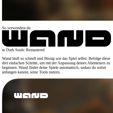
So verwendest du
in Dark Souls: Remastered
Wand läuft so schnell und flüssig wie das Spiel selbst. Befolge diese
drei einfachen Schritte, um mit der Anpassung deines Abenteuers zu
beginnen. Wand findet deine Spiele automatisch, sodass du sofort
anfangen kannst, seine Tools nutzen.