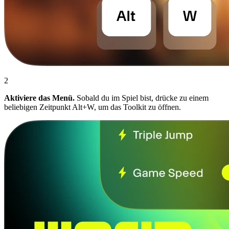
2
Aktiviere das Menü.
Sobald du im Spiel bist, drücke zu einem
beliebigen Zeitpunkt Alt+W, um das Toolkit zu öffnen.