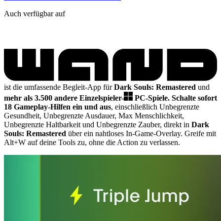
Auch verfügbar auf
ist die umfassende Begleit-App für
Dark Souls: Remastered
und
mehr als 3.500 andere Einzelspieler-
PC-Spiele.
Schalte sofort
18 Gameplay-Hilfen ein und aus
, einschließlich Unbegrenzte
Gesundheit, Unbegrenzte Ausdauer, Max Menschlichkeit,
Unbegrenzte Haltbarkeit und Unbegrenzte Zauber,
direkt in
Dark
Souls: Remastered
über ein nahtloses In-Game-Overlay. Greife mit
Alt+W auf deine Tools zu, ohne die Action zu verlassen.