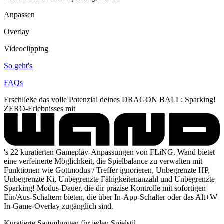
Anpassen
Overlay
Videoclipping
So geht's
FAQs
Erschließe das volle Potenzial deines DRAGON BALL: Sparking!
ZERO-Erlebnisses mit
's 22 kuratierten Gameplay-Anpassungen von FLiNG. Wand bietet
eine verfeinerte Möglichkeit, die Spielbalance zu verwalten mit
Funktionen wie Gottmodus / Treffer ignorieren, Unbegrenzte HP,
Unbegrenzte Ki, Unbegrenzte Fähigkeitenanzahl und Unbegrenzte
Sparking! Modus-Dauer, die dir präzise Kontrolle mit sofortigen
Ein/Aus-Schaltern bieten, die über In-App-Schalter oder das Alt+W
In-Game-Overlay zugänglich sind.
Kuratierte Sammlungen für jeden Spielstil