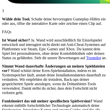
3
Wähle dein Tool.
Schalte deine bevorzugten Gameplay-Hilfen ein
oder aus, öffne die interaktive Karte oder zeichne einen Clip auf.
FAQs
Ist Wand sicher?
Ja. Wand wird ausschließlich für Einzelspieler
entwickelt und interagiert nicht direkt mit Anti-Cheat-Systemen auf
Plattformen wie Steam, Epic Games und Xbox. Du kannst dein
Spiel frei personalisieren, ohne deine Kontobibliothek oder deinen
Status zu gefährden. Sieh dir unsere Bewertungen auf
Trustpilot
an.
Nimmt Wand dauerhafte Änderungen an meinen Spieldateien
vor?
Wand schützt deine Kern-Spielinstallation, indem es im
Systemspeicher läuft, anstatt deine Installationsdateien dauerhaft zu
verändern. Wir empfehlen dir trotzdem, Back-ups deiner
gespeicherten Spiele anzulegen, wenn du Drittanbieter-Tools
verwendest. Damit stellst du sicher, dass dein Fortschritt nicht
verloren geht.
Funktioniert das mit meiner spezifischen Spielversion?
Wand
erkennt mithilfe fortschrittlicher Technologie automatisch deine
Spielversion. Interaktive Karten und smarte Guides sind für alle