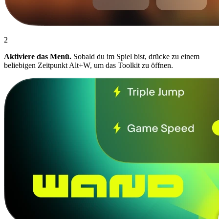
2
Aktiviere das Menü.
Sobald du im Spiel bist, drücke zu einem
beliebigen Zeitpunkt Alt+W, um das Toolkit zu öffnen.