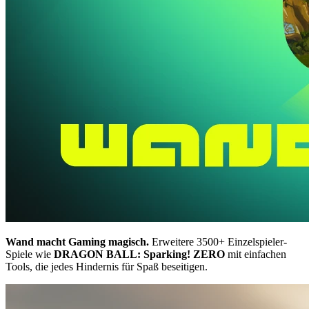
Wand macht Gaming magisch.
Erweitere 3500+ Einzelspieler-
Spiele wie
DRAGON BALL: Sparking! ZERO
mit einfachen
Tools, die jedes Hindernis für Spaß beseitigen.