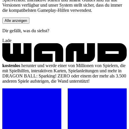
Versionen verfügbar und unser System stellt sicher, dass du immer
die kompatibelsten Gameplay-Hilfen verwendest.
Alle anzeigen
Dir gefällt, was du siehst?
Lade
kostenlos
herunter und werde einer von Millionen von Spielern, die
mit Spielhilfen, interaktiven Karten, Spielanleitungen und mehr in
DRAGON BALL: Sparking! ZERO oder einem der mehr als 3.500
anderen Spiele aufsteigen, die Wand unterstützt!