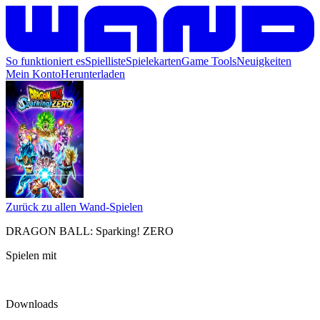
So funktioniert es
Spielliste
Spielekarten
Game Tools
Neuigkeiten
Mein Konto
Herunterladen
Zurück zu allen Wand-Spielen
DRAGON BALL: Sparking! ZERO
Spielen mit
Downloads