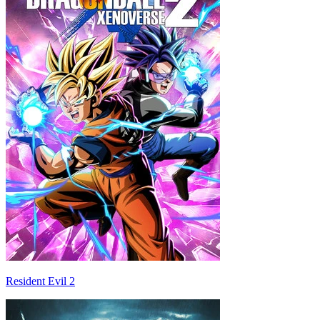
Resident Evil 2