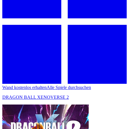
Wand kostenlos erhalten
Alle Spiele durchsuchen
DRAGON BALL XENOVERSE 2