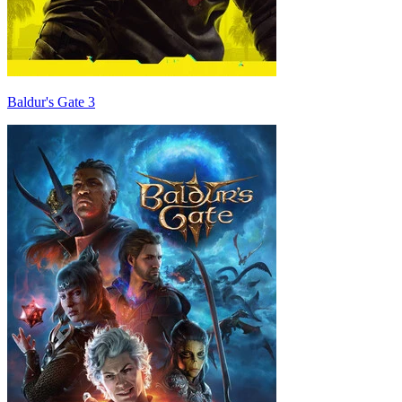
Baldur's Gate 3