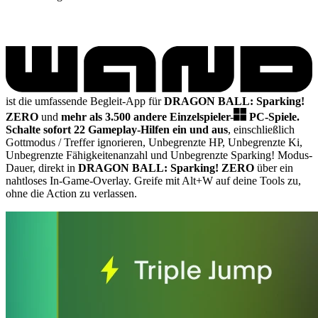
ist die umfassende Begleit-App für
DRAGON BALL: Sparking!
ZERO
und
mehr als 3.500 andere Einzelspieler-
PC-Spiele.
Schalte sofort 22 Gameplay-Hilfen ein und aus
, einschließlich
Gottmodus / Treffer ignorieren, Unbegrenzte HP, Unbegrenzte Ki,
Unbegrenzte Fähigkeitenanzahl und Unbegrenzte Sparking! Modus-
Dauer,
direkt in
DRAGON BALL: Sparking! ZERO
über ein
nahtloses In-Game-Overlay. Greife mit Alt+W auf deine Tools zu,
ohne die Action zu verlassen.