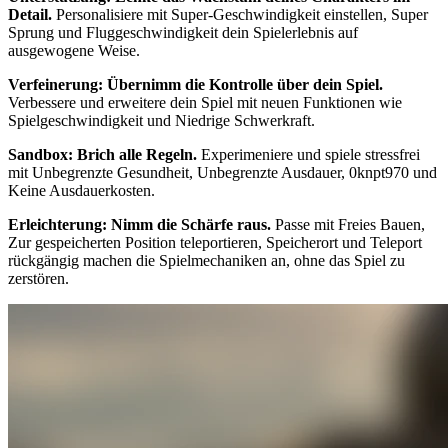
Detail.
Personalisiere mit Super-Geschwindigkeit einstellen, Super
Sprung und Fluggeschwindigkeit dein Spielerlebnis auf
ausgewogene Weise.
Verfeinerung: Übernimm die Kontrolle über dein Spiel.
Verbessere und erweitere dein Spiel mit neuen Funktionen wie
Spielgeschwindigkeit und Niedrige Schwerkraft.
Sandbox: Brich alle Regeln.
Experimeniere und spiele stressfrei
mit Unbegrenzte Gesundheit, Unbegrenzte Ausdauer, 0knpt970 und
Keine Ausdauerkosten.
Erleichterung: Nimm die Schärfe raus.
Passe mit Freies Bauen,
Zur gespeicherten Position teleportieren, Speicherort und Teleport
rückgängig machen die Spielmechaniken an, ohne das Spiel zu
zerstören.