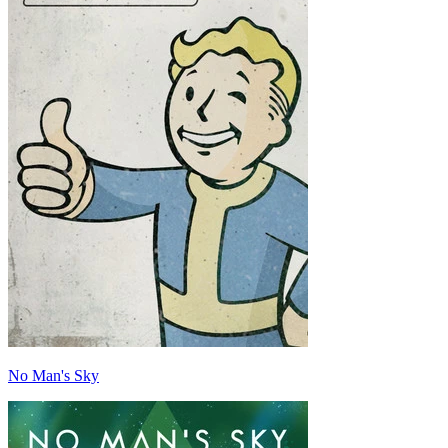
No Man's Sky