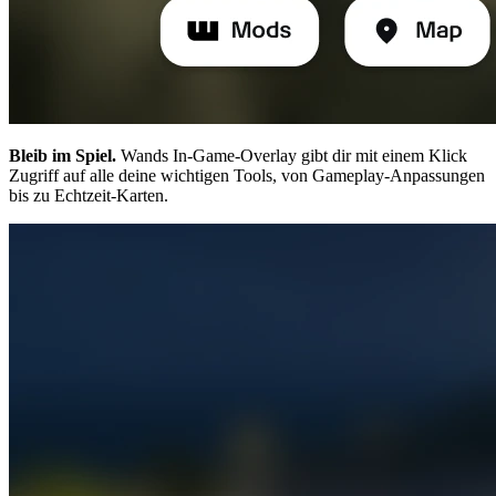
Bleib im Spiel.
Wands In-Game-Overlay gibt dir mit einem Klick
Zugriff auf alle deine wichtigen Tools, von Gameplay-Anpassungen
bis zu Echtzeit-Karten.