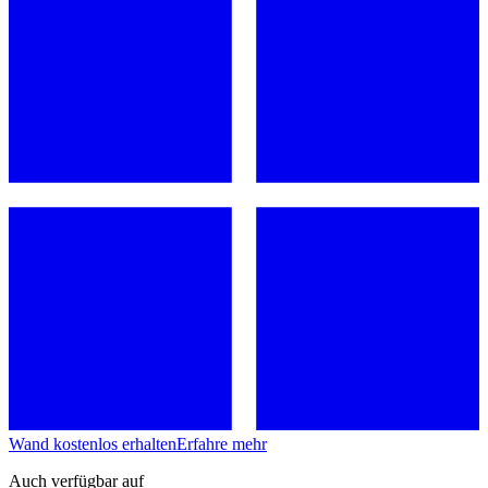
Wand kostenlos erhalten
Erfahre mehr
Auch verfügbar auf