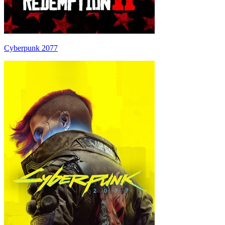
Cyberpunk 2077