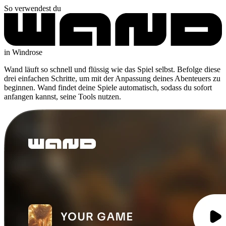
So verwendest du
in Windrose
Wand läuft so schnell und flüssig wie das Spiel selbst. Befolge diese
drei einfachen Schritte, um mit der Anpassung deines Abenteuers zu
beginnen. Wand findet deine Spiele automatisch, sodass du sofort
anfangen kannst, seine Tools nutzen.