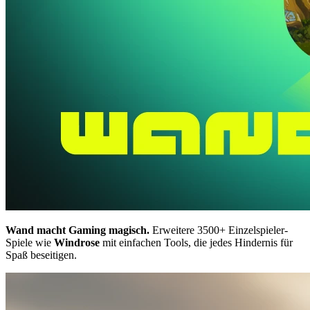
Wand macht Gaming magisch.
Erweitere 3500+ Einzelspieler-
Spiele wie
Windrose
mit einfachen Tools, die jedes Hindernis für
Spaß beseitigen.