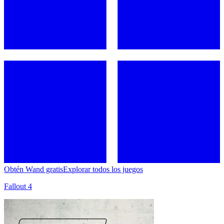
Obtén Wand gratis
Explorar todos los juegos
Fallout 4