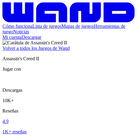
Cómo funciona
Lista de juegos
Mapas de juegos
Herramientas de
juego
Noticias
Mi cuenta
Descargar
Volver a todos los Juegos de Wand
Assassin's Creed II
Jugar con
Descargas
10K+
Reseñas
4.9
1K+ reseñas