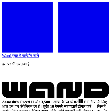
Wand मुफ़्त में पाएँ
और जानें
इस पर भी उपलब्ध है
Assassin's Creed II
और
3,500+ अन्य सिंगल प्लेयर
PC गेम्स
के लिए
ऑल-इन-वन कंपैनियन ऐप है।
तुरंत 10 गेमप्ले सहायताएँ टॉगल करें
— जिसमें
अनलिमिटेड स्वास्थ्य, मिशन टाइमर रोकें, कोई बदनामी नहीं, बेहतर छुपना, और