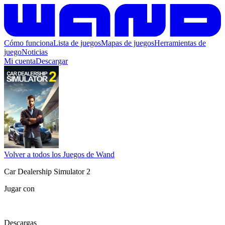
Cómo funciona
Lista de juegos
Mapas de juegos
Herramientas de
juego
Noticias
Mi cuenta
Descargar
Volver a todos los Juegos de Wand
Car Dealership Simulator 2
Jugar con
Descargas