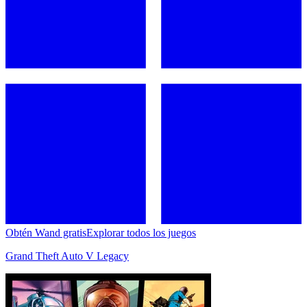
Obtén Wand gratis
Explorar todos los juegos
Grand Theft Auto V Legacy