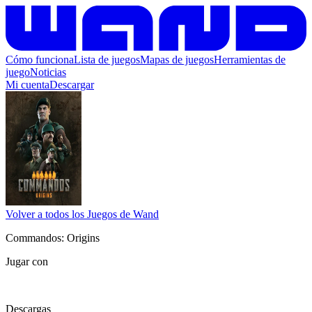
Cómo funciona
Lista de juegos
Mapas de juegos
Herramientas de
juego
Noticias
Mi cuenta
Descargar
Volver a todos los Juegos de Wand
Commandos: Origins
Jugar con
Descargas