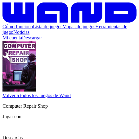
Cómo funciona
Lista de juegos
Mapas de juegos
Herramientas de
juego
Noticias
Mi cuenta
Descargar
Volver a todos los Juegos de Wand
Computer Repair Shop
Jugar con
Descargas