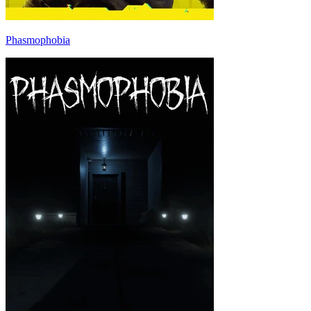
Phasmophobia