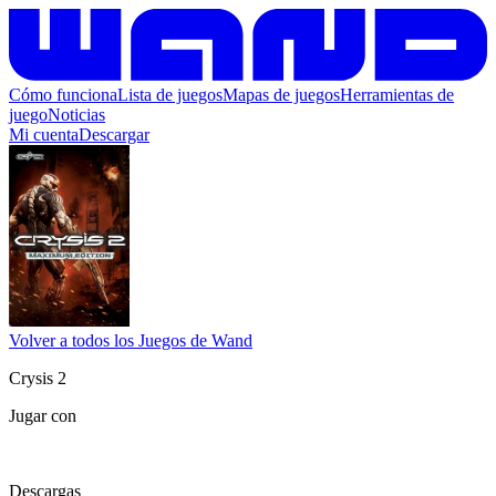
Cómo funciona
Lista de juegos
Mapas de juegos
Herramientas de
juego
Noticias
Mi cuenta
Descargar
Volver a todos los Juegos de Wand
Crysis 2
Jugar con
Descargas