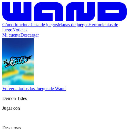
Cómo funciona
Lista de juegos
Mapas de juegos
Herramientas de
juego
Noticias
Mi cuenta
Descargar
Volver a todos los Juegos de Wand
Demon Tides
Jugar con
Descargas