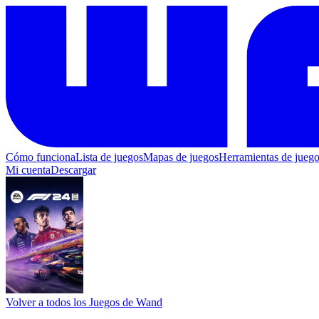
Cómo funciona
Lista de juegos
Mapas de juegos
Herramientas de jueg
Mi cuenta
Descargar
Volver a todos los Juegos de Wand